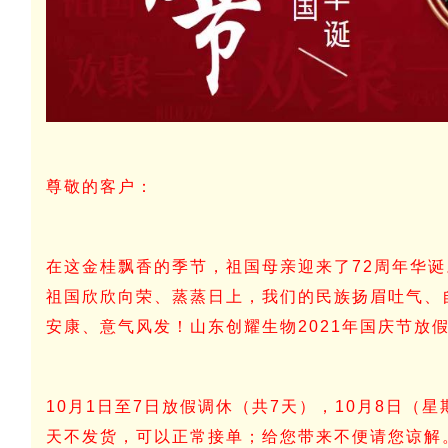
尊敬的客户：
在这金桂飘香的季节，祖国母亲迎来了72周年华诞
祖国欣欣向荣、蒸蒸日上，我们的民族扬眉吐气、
安康、意气风发！
山东创耀生物2021年国庆节放
10月1日至7日放假调休（共7天），10月8日（
天不发货，可以正常接单；给您带来不便请您谅解